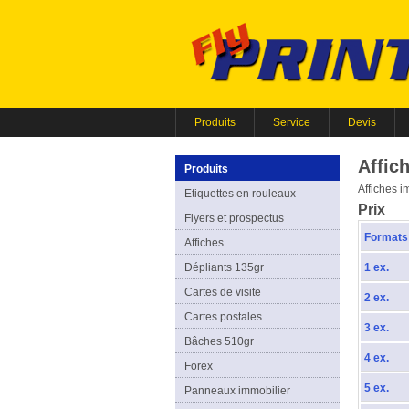
Produits
Service
Devis
Affic
Produits
Affiches i
Etiquettes en rouleaux
Prix
Flyers et prospectus
Formats
Affiches
Dépliants 135gr
1 ex.
Cartes de visite
2 ex.
Cartes postales
3 ex.
Bâches 510gr
4 ex.
Forex
5 ex.
Panneaux immobilier