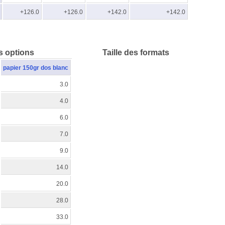
+126.0
+126.0
+142.0
+142.0
s options
Taille des formats
papier 150gr dos blanc
3.0
4.0
6.0
7.0
9.0
14.0
20.0
28.0
33.0