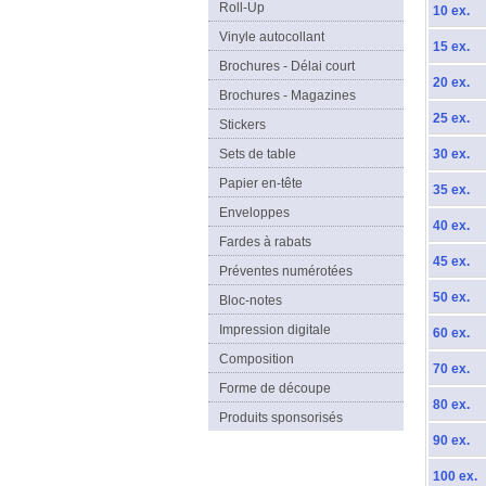
Roll-Up
10 ex.
Vinyle autocollant
15 ex.
Brochures - Délai court
20 ex.
Brochures - Magazines
25 ex.
Stickers
Sets de table
30 ex.
Papier en-tête
35 ex.
Enveloppes
40 ex.
Fardes à rabats
45 ex.
Préventes numérotées
50 ex.
Bloc-notes
Impression digitale
60 ex.
Composition
70 ex.
Forme de découpe
80 ex.
Produits sponsorisés
90 ex.
100 ex.