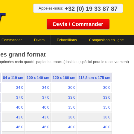
+32 (0) 19 33 87 87
Appelez-nous:
Devis / Commander
Commander
Divers
Échantillons
Composition en ligne
hes grand format
mprimées recto quadri, papier blueback (dos bleu, spécial pour le recouvrement).
84 x 119 cm
100 x 140 cm
120 x 160 cm
118,5 cm x 175 cm
34.0
34.0
30.0
30.0
37.0
37.0
33.0
33.0
40.0
40.0
35.0
35.0
43.0
43.0
38.0
38.0
46.0
46.0
40.0
40.0