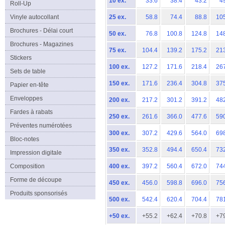
10 ex.
33.6
38.4
43.2
4
Roll-Up
Vinyle autocollant
25 ex.
58.8
74.4
88.8
10
Brochures - Délai court
50 ex.
76.8
100.8
124.8
14
Brochures - Magazines
75 ex.
104.4
139.2
175.2
21
Stickers
100 ex.
127.2
171.6
218.4
26
Sets de table
150 ex.
171.6
236.4
304.8
37
Papier en-tête
Enveloppes
200 ex.
217.2
301.2
391.2
48
Fardes à rabats
250 ex.
261.6
366.0
477.6
59
Préventes numérotées
300 ex.
307.2
429.6
564.0
69
Bloc-notes
350 ex.
352.8
494.4
650.4
73
Impression digitale
Composition
400 ex.
397.2
560.4
672.0
74
Forme de découpe
450 ex.
456.0
598.8
696.0
75
Produits sponsorisés
500 ex.
542.4
620.4
704.4
78
+50 ex.
+55.2
+62.4
+70.8
+7