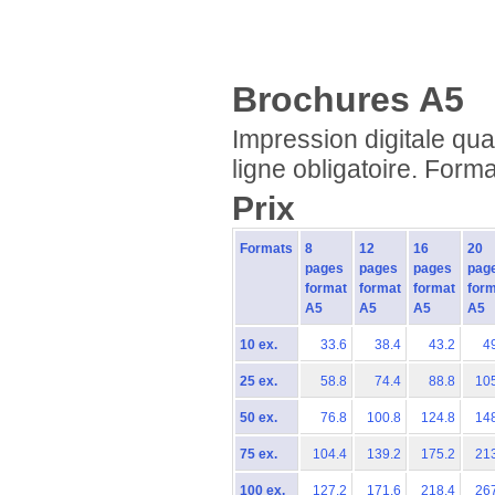
Brochures A5
Impression digitale qua
ligne obligatoire. Form
Prix
Formats
8
12
16
20
pages
pages
pages
pag
format
format
format
for
A5
A5
A5
A5
10 ex.
33.6
38.4
43.2
4
25 ex.
58.8
74.4
88.8
10
50 ex.
76.8
100.8
124.8
14
75 ex.
104.4
139.2
175.2
21
100 ex.
127.2
171.6
218.4
26