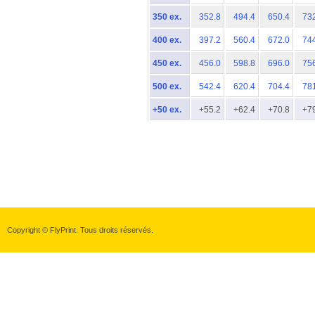
350 ex.
352.8
494.4
650.4
73
400 ex.
397.2
560.4
672.0
74
450 ex.
456.0
598.8
696.0
75
500 ex.
542.4
620.4
704.4
78
+50 ex.
+55.2
+62.4
+70.8
+7
Copyright © FlyPrint. Tous droits réservés.