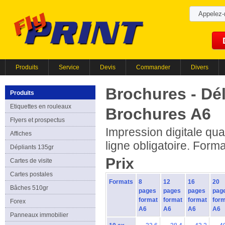
Appelez
Produits
Service
Devis
Commander
Divers
Brochures - Dél
Produits
Etiquettes en rouleaux
Brochures A6
Flyers et prospectus
Impression digitale qua
Affiches
ligne obligatoire. Form
Dépliants 135gr
Prix
Cartes de visite
Cartes postales
Formats
8
12
16
20
Bâches 510gr
pages
pages
pages
pag
format
format
format
for
Forex
A6
A6
A6
A6
Panneaux immobilier