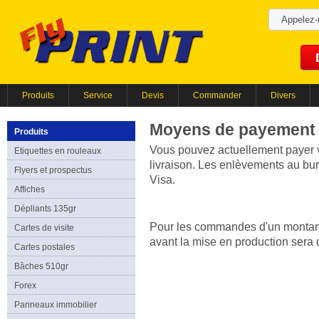
Appelez
Produits
Service
Devis
Commander
Divers
Moyens de payement
Produits
Vous pouvez actuellement payer 
Etiquettes en rouleaux
livraison. Les enlèvements au bu
Flyers et prospectus
Visa.
Affiches
Dépliants 135gr
Pour les commandes d'un montant
Cartes de visite
avant la mise en production ser
Cartes postales
Bâches 510gr
Forex
Panneaux immobilier