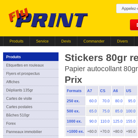
Appelez
Produits
Service
Devis
Commander
Divers
Stickers 80gr r
Produits
Etiquettes en rouleaux
Papier autocollant 80gr
Flyers et prospectus
Prix
Affiches
Dépliants 135gr
Formats
A7
CS
A6
US
Cartes de visite
250 ex.
60.0
70.0
80.0
95.0
Cartes postales
500 ex.
65.0
75.0
85.0
100.0
Bâches 510gr
1000 ex.
90.0
110.0
125.0
155.0
Forex
+1000 ex.
+60.0
+70.0
+80.0
+95.0
Panneaux immobilier