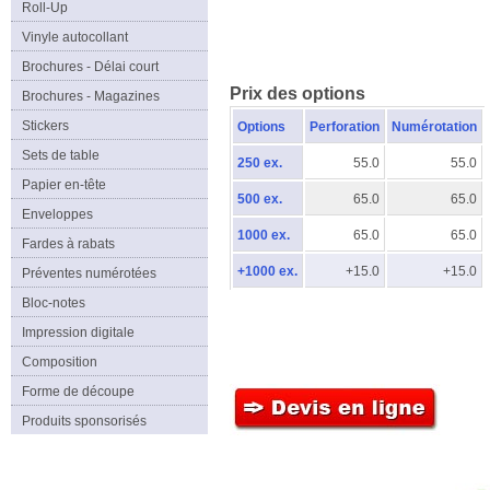
Roll-Up
Vinyle autocollant
Brochures - Délai court
Prix des options
Brochures - Magazines
Stickers
Options
Perforation
Numérotation
Sets de table
250 ex.
55.0
55.0
Papier en-tête
500 ex.
65.0
65.0
Enveloppes
1000 ex.
65.0
65.0
Fardes à rabats
+1000 ex.
+15.0
+15.0
Préventes numérotées
Bloc-notes
Impression digitale
Composition
Forme de découpe
Produits sponsorisés