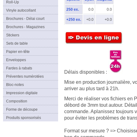
Roll-Up
250 ex.
0.0
0.0
Vinyle autocollant
Brochures - Délai court
+250 ex.
+0.0
+0.0
Brochures - Magazines
Stickers
Sets de table
Papier en-tête
Enveloppes
Fardes à rabats
Délais disponibles :
Préventes numérotées
Mise en production journalière, 
Bloc-notes
arriver au plus tard à 21h.
Impression digitale
Merci de réaliser vos fichiers e
Composition
débord de 3mm tout autour. Détai
Forme de découpe
commande. Aplanissez toujours
pour éviter les problèmes de tran
Produits sponsorisés
Format sur mesure ? => Choisisse