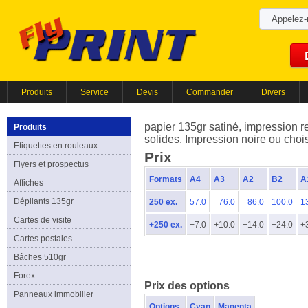
Appelez
Produits
Service
Devis
Commander
Divers
papier 135gr satiné, impression r
Produits
solides. Impression noire ou cho
Etiquettes en rouleaux
Prix
Flyers et prospectus
Formats
A4
A3
A2
B2
A
Affiches
Dépliants 135gr
250 ex.
57.0
76.0
86.0
100.0
1
Cartes de visite
+250 ex.
+7.0
+10.0
+14.0
+24.0
+
Cartes postales
Bâches 510gr
Forex
Prix des options
Panneaux immobilier
Options
Cyan
Magenta