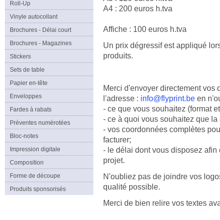
Roll-Up
A4 : 200 euros h.tva
Vinyle autocollant
Affiche : 100 euros h.tva
Brochures - Délai court
Brochures - Magazines
Un prix dégressif est appliqué l
produits.
Stickers
Sets de table
Papier en-tête
Merci d'envoyer directement vos 
Enveloppes
l'adresse :
info@flyprint.be
en n'ou
- ce que vous souhaitez (format et
Fardes à rabats
- ce à quoi vous souhaitez que l
Préventes numérotées
- vos coordonnées complètes pour 
Bloc-notes
facturer;
Impression digitale
- le délai dont vous disposez afin
projet.
Composition
Forme de découpe
N'oubliez pas de joindre vos logos
qualité possible.
Produits sponsorisés
Merci de bien relire vos textes av