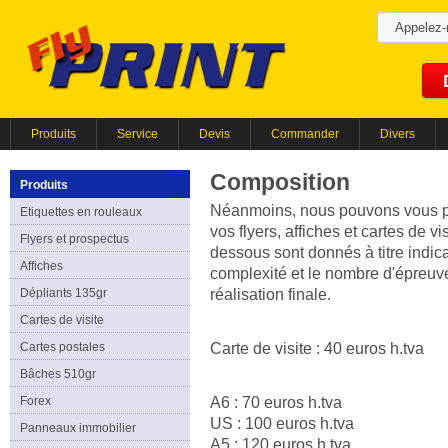
Appelez
Produits
Service
Devis
Commander
Divers
Composition
Produits
Néanmoins, nous pouvons vous pr
Etiquettes en rouleaux
vos flyers, affiches et cartes de v
Flyers et prospectus
dessous sont donnés à titre indicat
Affiches
complexité et le nombre d'épreuve
Dépliants 135gr
réalisation finale.
Cartes de visite
Cartes postales
Carte de visite : 40 euros h.tva
Bâches 510gr
Forex
A6 : 70 euros h.tva
US : 100 euros h.tva
Panneaux immobilier
A5 : 120 euros h.tva