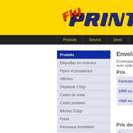
Produits
Service
Devis
Envel
Produits
Enveloppes
Etiquettes en rouleaux
avec optio
Flyers et prospectus
Prix
Affiches
Formats
Dépliants 135gr
1000 ex.
Cartes de visite
+500 ex.
Cartes postales
Bâches 510gr
Forex
Prix de
Panneaux immobilier