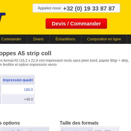
+32 (0) 19 33 87 87
Appelez-nous:
Devis / Commander
Commander
Divers
Échantillons
Composition en ligne
oppes A5 strip coll
 format A5 (16,2 x 22,9 cm) impression recto sans plein bord, papier 80gr + strip,
n fenêtre et option impression verso
Impression quadri
180.0
+48.0
s options
Taille des formats