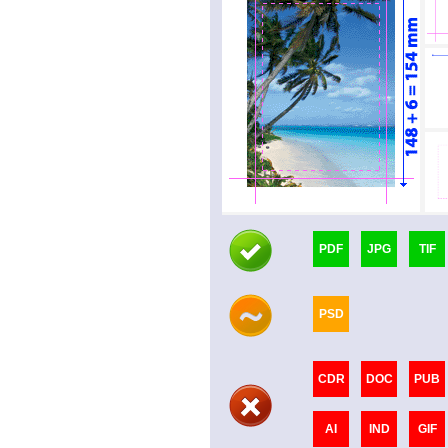
PDF
JPG
TIF
PSD
CDR
DOC
PUB
AI
IND
GIF