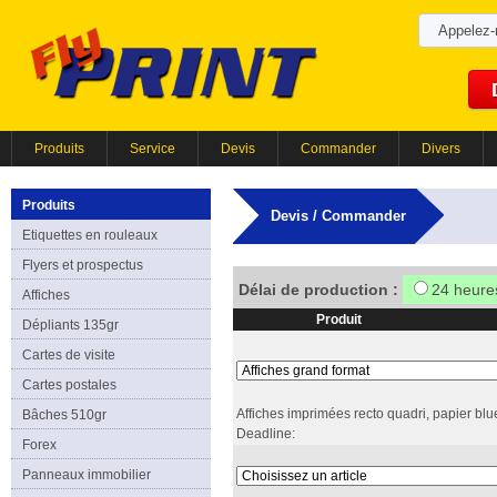
Appelez
Produits
Service
Devis
Commander
Divers
Produits
Devis / Commander
Etiquettes en rouleaux
Flyers et prospectus
Délai de production :
24 heure
Affiches
Produit
Dépliants 135gr
Cartes de visite
Cartes postales
Affiches imprimées recto quadri, papier blu
Bâches 510gr
Deadline:
Forex
Panneaux immobilier