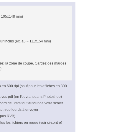
 = 105x148 mm)
our inclus (ex. a6 = 111x154 mm)
ontre) la zone de coupe. Gardez des marges
)
rs en 600 dpi (sauf pour les affiches en 300
s vos pdf (en l'ouvrant dans Photoshop)
bord de 3mm tout autour de votre fichier
psd, trop lourds à envoyer
 pas RVB)
us les fichiers en rouge (voir ci-contre)