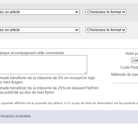
marque accompagnant cette commande
Votre p
Code Post
Méthode de pai
haite bénéficier de la ristourne de 5% en incluant le logo
ur mes tirages
haite bénéficier de la ristourne de 25% en laissant FlyPrint
sa publicité au dos de mes flyers
quantité affichée est la quantité par défaut. Il n'y a pas de droit de rétractation sur les produits e
livraison probable :