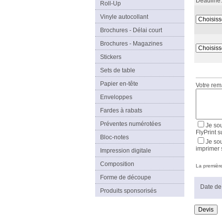
Deadline:
Roll-Up
Vinyle autocollant
Brochures - Délai court
Brochures - Magazines
Stickers
Sets de table
Papier en-tête
Votre re
Enveloppes
Fardes à rabats
Préventes numérotées
Je sou
FlyPrint s
Bloc-notes
Je sou
imprimer 
Impression digitale
Composition
La première 
Forme de découpe
Date de 
Produits sponsorisés