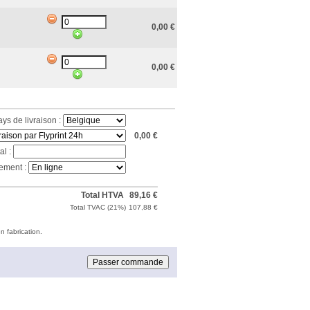
0,00
€
0,00
€
ays de livraison :
0,00
€
al :
ement :
Total HTVA
89,16
€
Total TVAC (
21%
)
107,88
€
n fabrication.