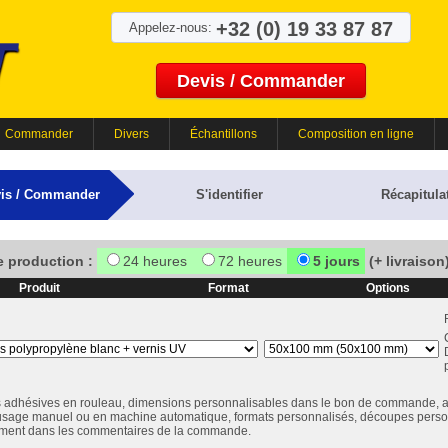
+32 (0) 19 33 87 87
Appelez-nous:
Devis / Commander
Commander
Divers
Échantillons
Composition en ligne
is / Commander
S'identifier
Récapitulat
e production :
24 heures
72 heures
5 jours
(+ livraison
Produit
Format
Options
s adhésives en rouleau, dimensions personnalisables dans le bon de commande, ave
 usage manuel ou en machine automatique, formats personnalisés, découpes person
ement dans les commentaires de la commande.