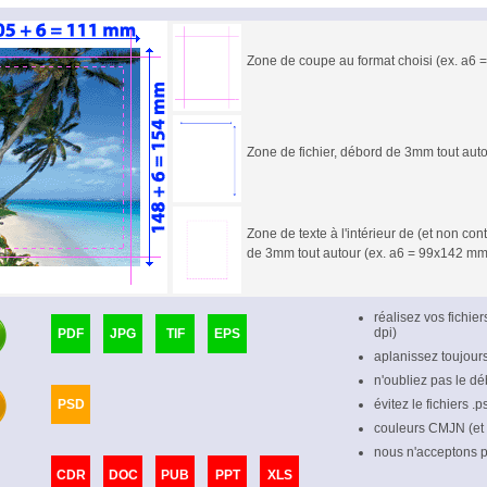
Zone de coupe au format choisi (ex. a6
Zone de fichier, débord de 3mm tout aut
Zone de texte à l'intérieur de (et non c
de 3mm tout autour (ex. a6 = 99x142 mm
réalisez vos fichie
dpi)
PDF
JPG
TIF
EPS
aplanissez toujour
n'oubliez pas le dé
PSD
évitez le fichiers .
couleurs CMJN (et
nous n'acceptons pl
CDR
DOC
PUB
PPT
XLS