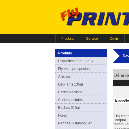
Produits
Service
Devis
Produits
Dev
Etiquettes en rouleaux
Flyers et prospectus
Délai d
Affiches
Dépliants 135gr
Cartes de visite
Cartes postales
Bâches 510gr
Forex
Etiquette
l'emploi,
Panneaux immobilier
d'enroul