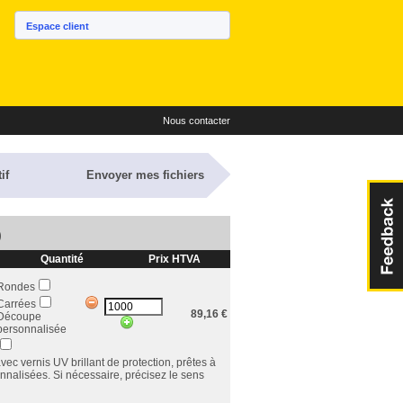
Espace client
Nous contacter
if
Envoyer mes fichiers
)
Quantité
Prix HTVA
Rondes
Carrées
89,16
€
Découpe
personnalisée
c vernis UV brillant de protection, prêtes à
nalisées. Si nécessaire, précisez le sens