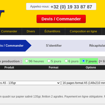
+32 (0) 19 33 87 87
Appelez-nous:
Devis / Commander
Commander
Divers
Échantillons
Composition en ligne
is / Commander
S'identifier
Récapitulat
e production :
96 heures
5 jours
6 jours
7 jours
(+ l
Produit
Format
Options
n quadri sur papier satiné 135gr, finition 2 agrafes. Payement en ligne obligatoire.