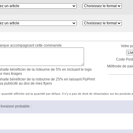
marque accompagnant cette commande
Votre p
Code Post
Méthode de pai
haite bénéficier de la ristourne de 5% en incluant le logo
ur mes tirages
haite bénéficier de la ristourne de 25% en laissant FlyPrint
sa publicité au dos de mes flyers
quantité affichée est la quantité par défaut. Il n'y a pas de droit de rétractation sur les produits e
livraison probable :