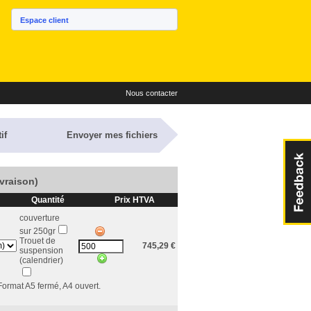
Espace client
Nous contacter
if
Envoyer mes fichiers
ivraison)
Quantité
Prix HTVA
couverture
sur 250gr
Trouet de
745,29
€
suspension
(calendrier)
 Format A5 fermé, A4 ouvert.