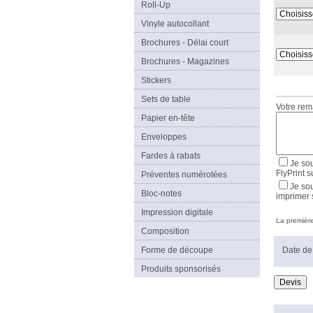
Roll-Up
Vinyle autocollant
Brochures - Délai court
Brochures - Magazines
Stickers
Sets de table
Votre re
Papier en-tête
Enveloppes
Fardes à rabats
Je sou
FlyPrint s
Préventes numérotées
Je sou
Bloc-notes
imprimer 
Impression digitale
La première 
Composition
Forme de découpe
Date de 
Produits sponsorisés