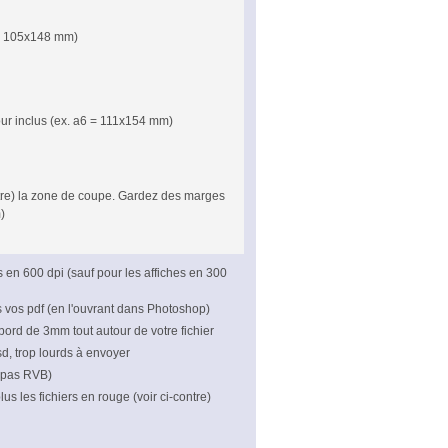
 = 105x148 mm)
our inclus (ex. a6 = 111x154 mm)
ontre) la zone de coupe. Gardez des marges
)
rs en 600 dpi (sauf pour les affiches en 300
s vos pdf (en l'ouvrant dans Photoshop)
bord de 3mm tout autour de votre fichier
psd, trop lourds à envoyer
 pas RVB)
us les fichiers en rouge (voir ci-contre)