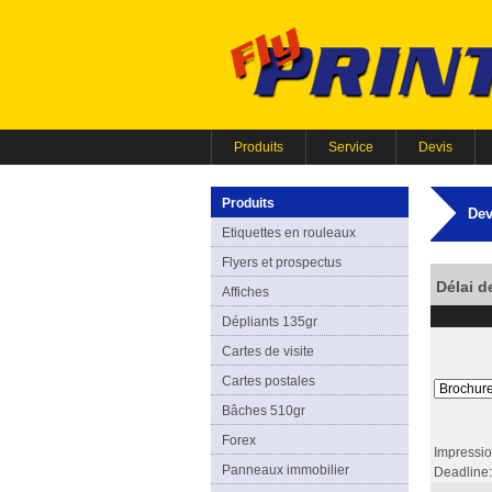
Produits
Service
Devis
Produits
Dev
Etiquettes en rouleaux
Flyers et prospectus
Délai d
Affiches
Dépliants 135gr
Cartes de visite
Cartes postales
Bâches 510gr
Forex
Impressio
Panneaux immobilier
Deadline: