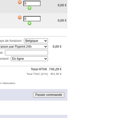
0,00
€
0,00
€
ays de livraison :
0,00
€
al :
ement :
Total HTVA
745,29
€
Total TVAC (
21%
)
901,80
€
n fabrication.