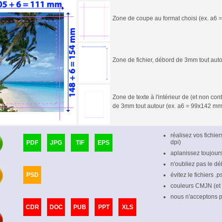
Zone de coupe au format choisi (ex. a6
Zone de fichier, débord de 3mm tout aut
Zone de texte à l'intérieur de (et non c
de 3mm tout autour (ex. a6 = 99x142 mm
réalisez vos fichie
dpi)
PDF
JPG
TIF
EPS
aplanissez toujour
n'oubliez pas le dé
PSD
évitez le fichiers .
couleurs CMJN (et
nous n'acceptons pl
CDR
DOC
PUB
PPT
XLS