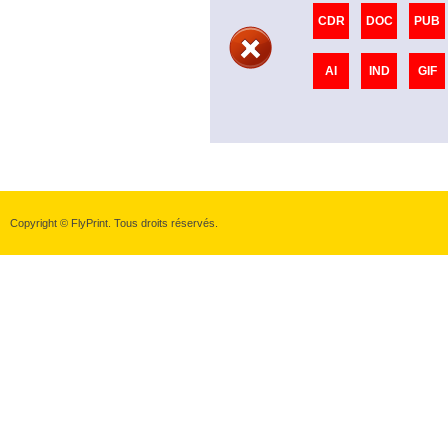
CDR
DOC
PUB
AI
IND
GIF
Copyright © FlyPrint. Tous droits réservés.