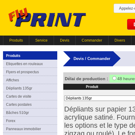
Appelez
Produits
Service
Devis
Commander
Divers
Produits
Devis / Commander
Etiquettes en rouleaux
Flyers et prospectus
Délai de production :
48 heure
Affiches
Produit
Dépliants 135gr
Cartes de visite
Cartes postales
Dépliants sur papier 1
Bâches 510gr
acrylique satiné. Fourn
Forex
les options et le type 
Panneaux immobilier
zigzag ou roulé). Le f