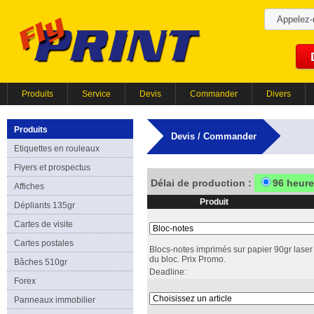
Appelez
Produits
Service
Devis
Commander
Divers
Produits
Devis / Commander
Etiquettes en rouleaux
Flyers et prospectus
Délai de production :
96 heur
Affiches
Produit
Dépliants 135gr
Cartes de visite
Cartes postales
Blocs-notes imprimés sur papier 90gr laser 
du bloc. Prix Promo.
Bâches 510gr
Deadline:
Forex
Panneaux immobilier