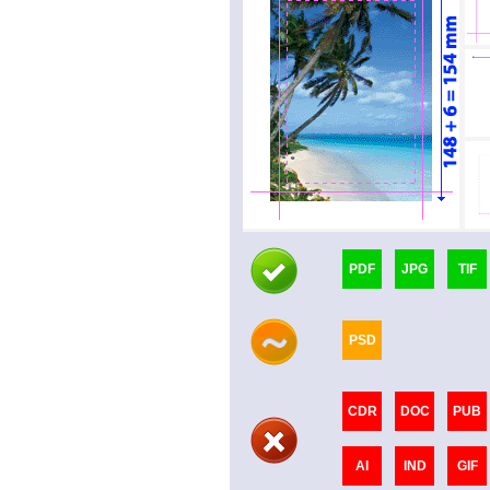
PDF
JPG
TIF
PSD
CDR
DOC
PUB
AI
IND
GIF