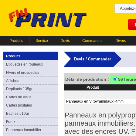
Appelez
Produits
Service
Devis
Commander
Divers
Produits
Devis / Commander
Etiquettes en rouleaux
Flyers et prospectus
Délai de production :
96 heur
Affiches
Produit
Dépliants 135gr
Cartes de visite
Cartes postales
Bâches 510gr
Panneaux en polypropyl
Forex
panneaux immobiliers, 
Panneaux immobilier
avec des encres UV. Fo