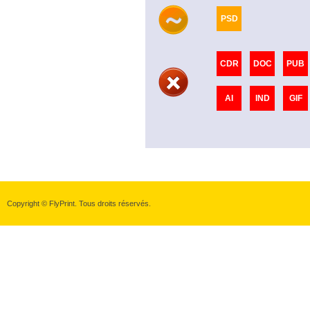
PSD
CDR
DOC
PUB
AI
IND
GIF
Copyright © FlyPrint. Tous droits réservés.