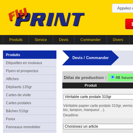
Appelez
Produits
Service
Devis
Commander
Divers
Produits
Devis / Commander
Etiquettes en rouleaux
Flyers et prospectus
Délai de production :
48 heur
Affiches
Produit
Dépliants 135gr
Cartes de visite
Cartes postales
Véritable papier carte postale 310gr, vernis
bic, tampon, marqueur ...).
Bâches 510gr
Deadline:
Forex
Panneaux immobilier