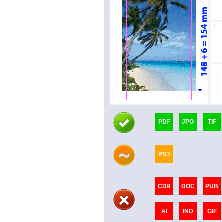
PDF
JPG
TIF
PSD
CDR
DOC
PUB
AI
IND
GIF